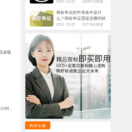
2021-12-22
22087次阅读
商标争议的申请条件是什
么？商标争议需提交哪些材
料？
2021-12-22
20718次阅读
迅速吸
统计时，
构卓企服