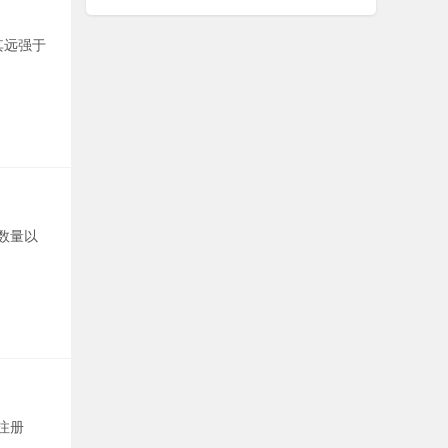
其远强于
数量以
注册