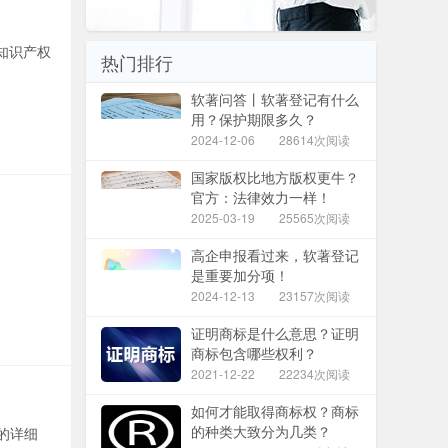
知识产权
热门排行
软著问答丨软著登记有什么
用？保护期限多久？
2024-12-06
28614次阅读
国家版权比地方版权更牛？
官方：法律效力一样！
2025-03-19
25565次阅读
高企申报看过来，软著登记
是重要加分项！
2024-12-13
23157次阅读
证明商标是什么意思？证明
商标包含哪些权利？
2021-12-22
22234次阅读
如何才能取得商标权？商标
的种类大致分为几类？
的详细