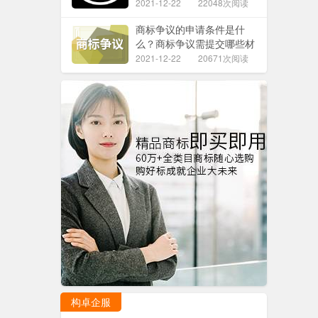
2021-12-22
22048次阅读
商标争议的申请条件是什
么？商标争议需提交哪些材
料？
2021-12-22
20671次阅读
构卓企服