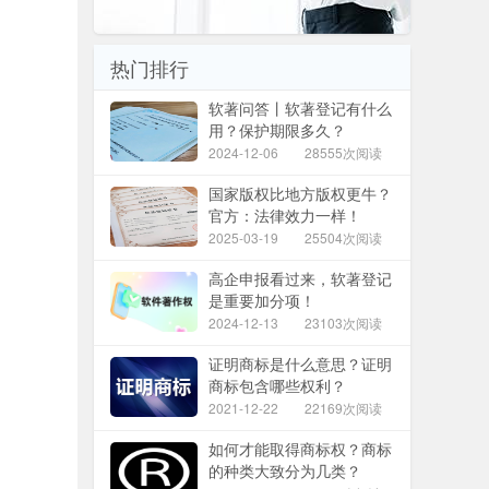
热门排行
软著问答丨软著登记有什么
用？保护期限多久？
2024-12-06
28555次阅读
国家版权比地方版权更牛？
官方：法律效力一样！
2025-03-19
25504次阅读
高企申报看过来，软著登记
是重要加分项！
2024-12-13
23103次阅读
证明商标是什么意思？证明
商标包含哪些权利？
2021-12-22
22169次阅读
如何才能取得商标权？商标
的种类大致分为几类？