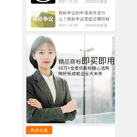
2021-12-22
22020次阅读
商标争议的申请条件是什
么？商标争议需提交哪些材
料？
2021-12-22
20643次阅读
。
构卓企服